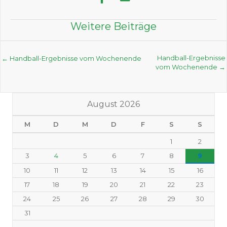
Weitere Beiträge
Posts
Handball-Ergebnisse
← Handball-Ergebnisse vom Wochenende
vom Wochenende →
navigation
August 2026
M
D
M
D
F
S
S
1
2
3
4
5
6
7
8
9
10
11
12
13
14
15
16
17
18
19
20
21
22
23
24
25
26
27
28
29
30
31