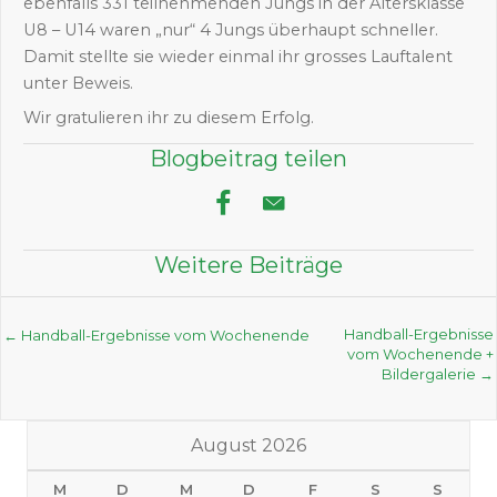
ebenfalls 331 teilnehmenden Jungs in der Altersklasse
U8 – U14 waren „nur“ 4 Jungs überhaupt schneller.
Damit stellte sie wieder einmal ihr grosses Lauftalent
unter Beweis.
Wir gratulieren ihr zu diesem Erfolg.
Blogbeitrag teilen
Weitere Beiträge
Posts
Handball-Ergebnisse
← Handball-Ergebnisse vom Wochenende
vom Wochenende +
navigation
Bildergalerie →
August 2026
M
D
M
D
F
S
S