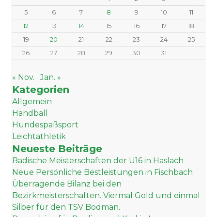
5
6
7
8
9
10
11
12
13
14
15
16
17
18
19
20
21
22
23
24
25
26
27
28
29
30
31
« Nov.
Jan. »
Kategorien
Allgemein
Handball
Hundespaßsport
Leichtathletik
Neueste Beiträge
Badische Meisterschaften der U16 in Haslach
Neue Persönliche Bestleistungen in Fischbach
Überragende Bilanz bei den
Bezirkmeisterschaften. Viermal Gold und einmal
Silber für den TSV Bodman.