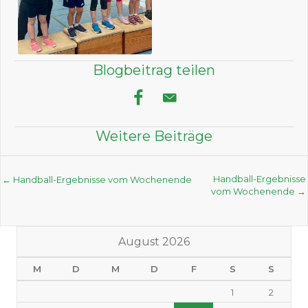
Blogbeitrag teilen
Weitere Beiträge
Posts
Handball-Ergebnisse
← Handball-Ergebnisse vom Wochenende
vom Wochenende →
navigation
August 2026
M
D
M
D
F
S
S
1
2