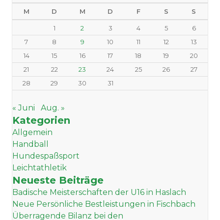
M
D
M
D
F
S
S
1
2
3
4
5
6
7
8
9
10
11
12
13
14
15
16
17
18
19
20
21
22
23
24
25
26
27
28
29
30
31
« Juni
Aug. »
Kategorien
Allgemein
Handball
Hundespaßsport
Leichtathletik
Neueste Beiträge
Badische Meisterschaften der U16 in Haslach
Neue Persönliche Bestleistungen in Fischbach
Überragende Bilanz bei den