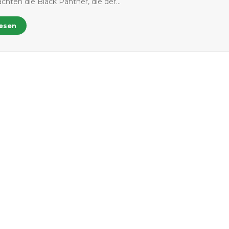
chten die Black Panther, die der…
lesen