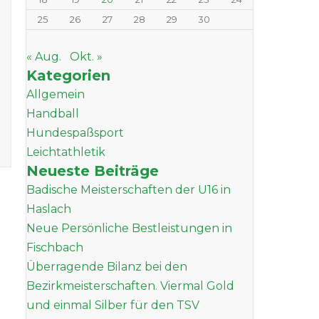
25
26
27
28
29
30
« Aug.
Okt. »
Kategorien
Allgemein
Handball
Hundespaßsport
Leichtathletik
Neueste Beiträge
Badische Meisterschaften der U16 in
Haslach
Neue Persönliche Bestleistungen in
Fischbach
Überragende Bilanz bei den
Bezirkmeisterschaften. Viermal Gold
und einmal Silber für den TSV