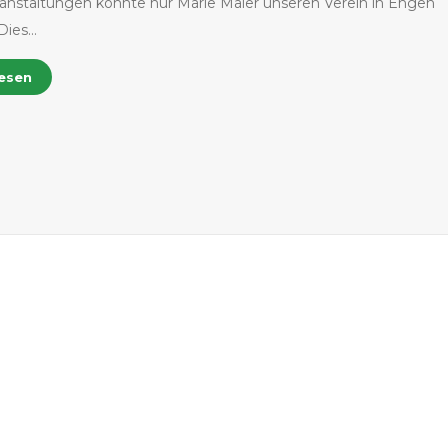
anstaltungen konnte nur Marie Maier unseren Verein in Engen
 Dies…
lesen