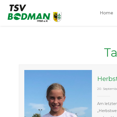
Zum
Inhalt
Home
springen
T
Herbs
20. Septemb
Am letzte
„Herbstwe