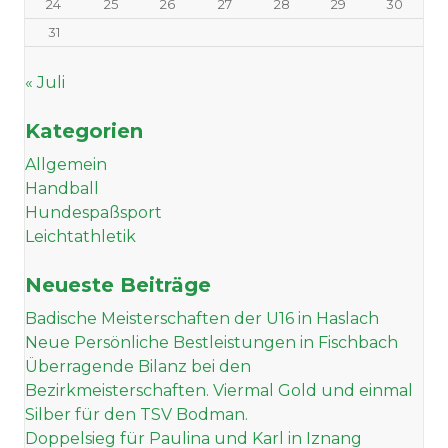
24
25
26
27
28
29
30
31
« Juli
Kategorien
Allgemein
Handball
Hundespaßsport
Leichtathletik
Neueste Beiträge
Badische Meisterschaften der U16 in Haslach
Neue Persönliche Bestleistungen in Fischbach
Überragende Bilanz bei den
Bezirkmeisterschaften. Viermal Gold und einmal
Silber für den TSV Bodman.
Doppelsieg für Paulina und Karl in Iznang