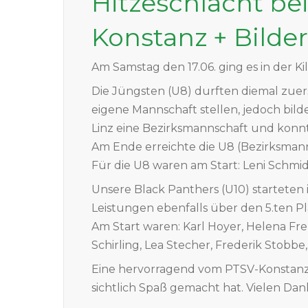
Hitzeschlacht be
Konstanz + Bilder
Am Samstag den 17.06. ging es in der K
Die Jüngsten (U8) durften diemal zuers
eigene Mannschaft stellen, jedoch bil
Linz eine Bezirksmannschaft und konn
Am Ende erreichte die U8 (Bezirksmann
Für die U8 waren am Start: Leni Schmi
Unsere Black Panthers (U10) starteten 
Leistungen ebenfalls über den 5.ten Pl
Am Start waren: Karl Hoyer, Helena Fr
Schirling, Lea Stecher, Frederik Stobb
Eine hervorragend vom PTSV-Konstanz 
sichtlich Spaß gemacht hat. Vielen Dank