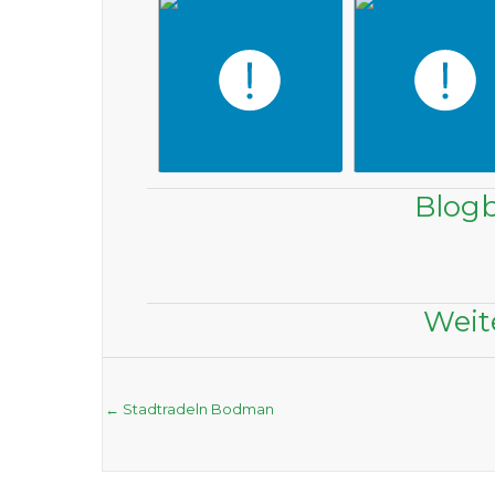
Blogb
Weit
Posts
← Stadtradeln Bodman
navigation