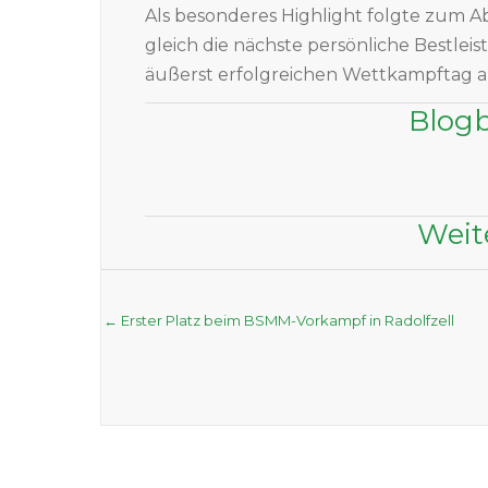
Als besonderes Highlight folgte zum A
gleich die nächste persönliche Bestlei
äußerst erfolgreichen Wettkampftag a
Blogb
Weit
Posts
← Erster Platz beim BSMM-Vorkampf in Radolfzell
navigation