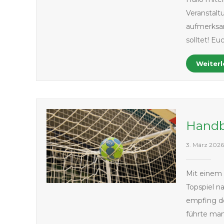
Veranstal
aufmerksam
solltet! E
Weiter
Handb
3. März 202
Mit einem 
Topspiel n
empfing de
führte man