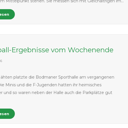
 im Mittelpunkt stehen. Sie messen sich mit Gleichaltrigen im…
lesen
all-Ergebnisse vom Wochenende
26
Nähten platzte die Bodmaner Sporthalle am vergangenen
ie Minis und die F-Jugenden hatten ihr heimisches
er und so waren neben der Halle auch die Parkplätze gut
lesen