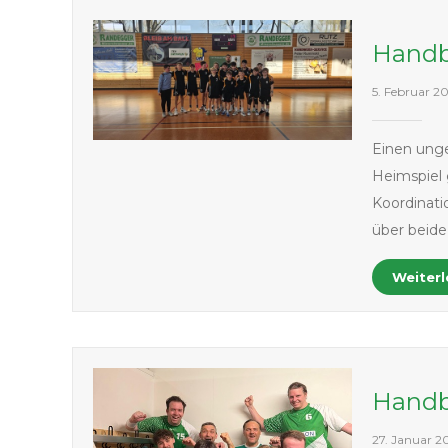
Handb
5. Februar 2
Einen unge
Heimspiel
Koordinat
über beide
Weiter
Handb
27. Januar 2