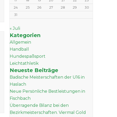
17
18
19
20
21
22
23
24
25
26
27
28
29
30
31
« Juli
Kategorien
Allgemein
Handball
Hundespaßsport
Leichtathletik
Neueste Beiträge
Badische Meisterschaften der U16 in
Haslach
Neue Persönliche Bestleistungen in
Fischbach
Überragende Bilanz bei den
Bezirkmeisterschaften. Viermal Gold