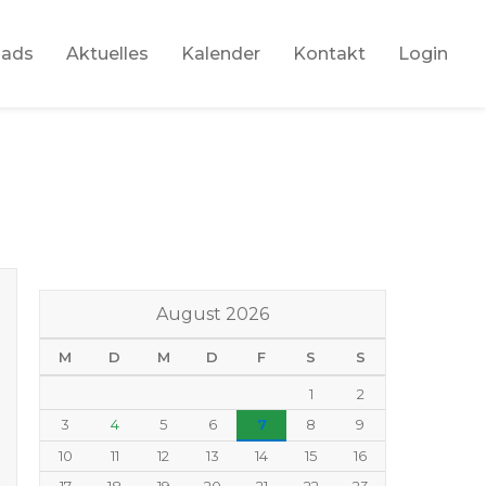
oads
Aktuelles
Kalender
Kontakt
Login
August 2026
M
D
M
D
F
S
S
1
2
3
4
5
6
7
8
9
10
11
12
13
14
15
16