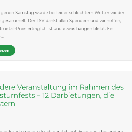
genen Samstag wurde bei leider schlechtem Wetter wieder
ingesammelt. Der TSV dankt allen Spendern und wir hoffen,
tmetall-Preis erträglich ist und etwas hängen bleibt. Ein
r…
lesen
dere Veranstaltung im Rahmen des
turnfests – 12 Darbietungen, die
stern
6
inander, ich möchte Euch herzlich auf diese ganz besondere