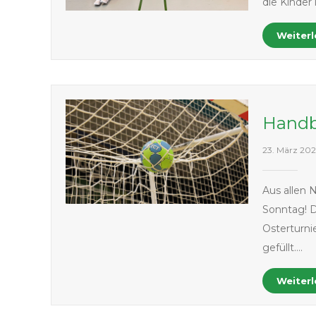
die Kinder
Weiter
Handb
23. März 20
Aus allen 
Sonntag! D
Osterturni
gefüllt….
Weiter