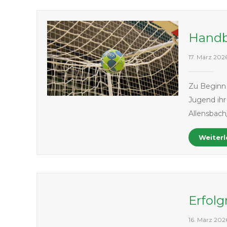
Handb
17. März 202
Zu Beginn
Jugend ihr
Allensbach
Weiter
Erfol
16. März 202