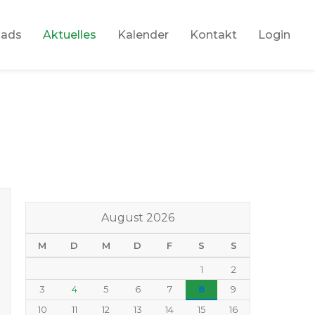
oads
Aktuelles
Kalender
Kontakt
Login
August 2026
M
D
M
D
F
S
S
1
2
3
4
5
6
7
8
9
10
11
12
13
14
15
16