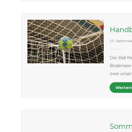
Handb
23. Septemb
Der Ball fl
Bodensee-N
zwei unser
Weiter
Somme