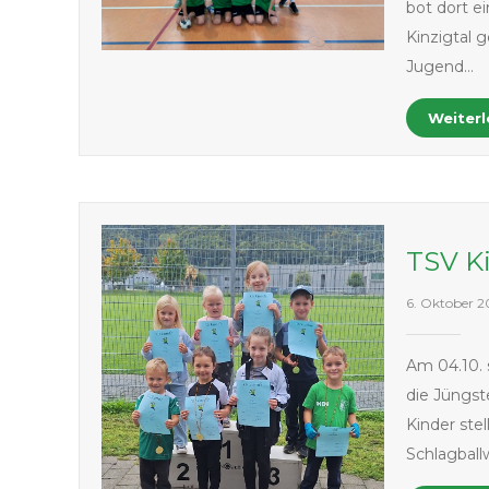
bot dort e
Kinzigtal 
Jugend…
Weiter
TSV K
6. Oktober 2
Am 04.10. 
die Jüngs
Kinder ste
Schlagball