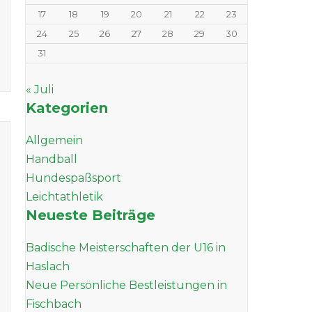
17
18
19
20
21
22
23
24
25
26
27
28
29
30
31
« Juli
Kategorien
Allgemein
Handball
Hundespaßsport
Leichtathletik
Neueste Beiträge
Badische Meisterschaften der U16 in
Haslach
Neue Persönliche Bestleistungen in
Fischbach