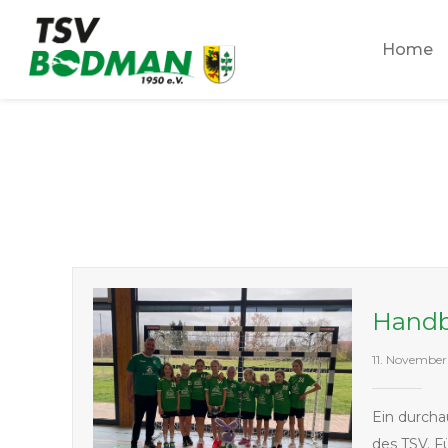
Zum
Inhalt
Home
springen
Handb
11. November
Ein durcha
des TSV. F