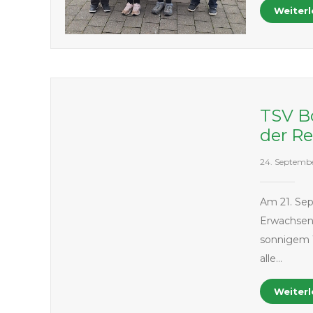
Weiter
TSV Bo
der Re
24. Septemb
Am 21. Se
Erwachsene
sonnigem 
alle…
Weiter