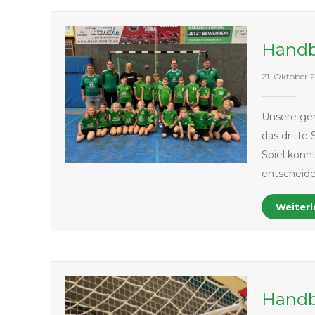
Handb
21. Oktober 
Unsere ge
das dritte
Spiel konn
entscheid
Weiter
Handb