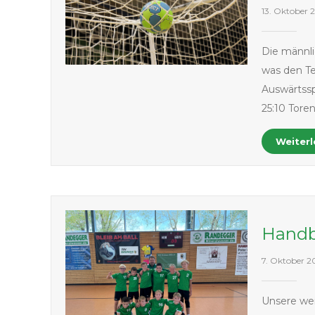
13. Oktober 
Die männli
was den T
Auswärtssp
25:10 Tore
Weiter
Handb
7. Oktober 2
Unsere wei