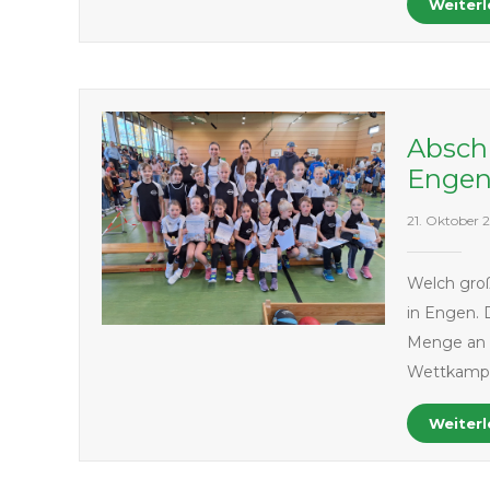
Weiter
Abschl
Enge
21. Oktober 
Welch groß
in Engen. 
Menge an e
Wettkampf
Weiter