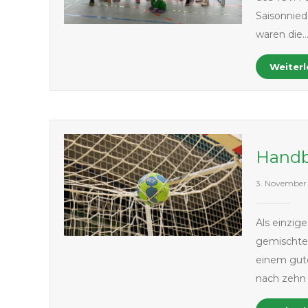
Saisonnied
waren die
Weiter
Handb
3. November
Als einzi
gemischte 
einem gute
nach zehn